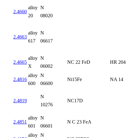
alloy
N
2.4660
20
08020
alloy
N
2.4663
617
06617
alloy
N
2.4665
NC 22 FeD
HR 204
X
06002
alloy
N
2.4816
Ni15Fe
NA 14
600
06600
N
2.4819
NC17D
10276
alloy
N
2.4851
N C 23 FeA
601
06601
alloy
N