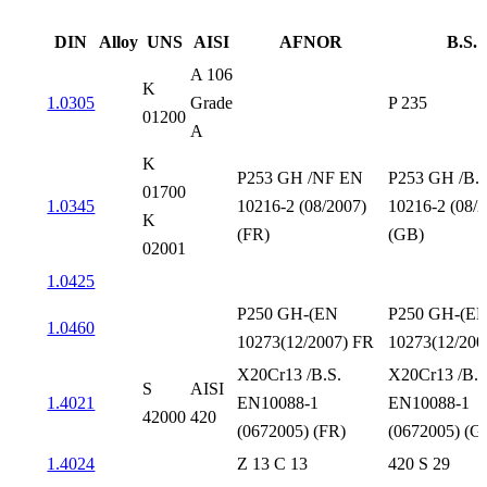
DIN
Alloy
UNS
AISI
AFNOR
B.S.
A 106
K
1.0305
Grade
P 235
01200
A
K
P253 GH /NF EN
P253 GH /B.
01700
1.0345
10216-2 (08/2007)
10216-2 (08/
K
(FR)
(GB)
02001
1.0425
P250 GH-(EN
P250 GH-(E
1.0460
10273(12/2007) FR
10273(12/20
X20Cr13 /B.S.
X20Cr13 /B.S
S
AISI
1.4021
EN10088-1
EN10088-1
42000
420
(0672005) (FR)
(0672005) (G
1.4024
Z 13 C 13
420 S 29