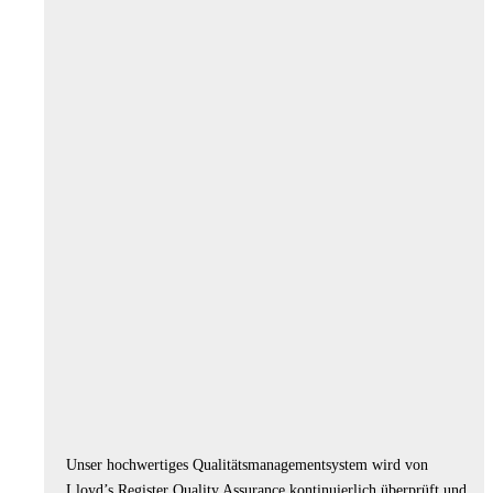
Unser hochwertiges Qualitätsmanagementsystem wird von
Lloyd’s Register Quality Assurance kontinuierlich überprüft und