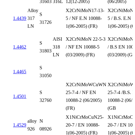
31603
316L
12(12-2005)
(06/2005)
Alloy
X2CrNiMoN17-13-
X2CrNiMoN1
S
1.4439
317
5 / NF E.N 10088-
5 / B.S. E.N 
31726
LN
1(06-2005) (FR)
1(06-2005) (
AISI
X2CrNiMoN 22-5-3
X2CrNiMoN 
S
1.4462
318
/ NF EN 10088-5
/ B.S EN 100
31803
LN
(03/2009) (FR)
(03/2009) (G
S
1.4465
31050
X2CrNiMoWCuWN
X2CrNiMo
S
25-7-4 / NF EN
25-7-4 /B.S. 
1.4501
32760
10088-2 (06/2005)
10088-2 (06/
(FR)
(GB
X1NiCrMoCuN25-
X1NiCrMoCu
alloy
N
1.4529
20-7 / EN 10088-
20-7 / EN 10
926
08926
1(06-2005) (FR)
1(06-2005) (