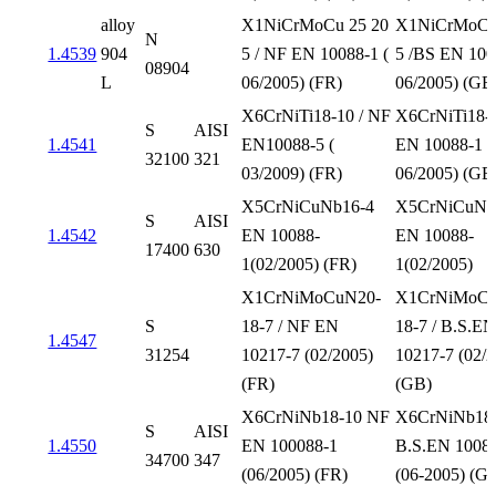
alloy
X1NiCrMoCu 25 20
X1NiCrMoCu
N
1.4539
904
5 / NF EN 10088-1 (
5 /BS EN 100
08904
L
06/2005) (FR)
06/2005) (GB
X6CrNiTi18-10 / NF
X6CrNiTi18-1
S
AISI
1.4541
EN10088-5 (
EN 10088-1 (
32100
321
03/2009) (FR)
06/2005) (GB
X5CrNiCuNb16-4
X5CrNiCuNb
S
AISI
1.4542
EN 10088-
EN 10088-
17400
630
1(02/2005) (FR)
1(02/2005)
X1CrNiMoCuN20-
X1CrNiMoCu
S
18-7 / NF EN
18-7 / B.S.E
1.4547
31254
10217-7 (02/2005)
10217-7 (02/
(FR)
(GB)
X6CrNiNb18-10 NF
X6CrNiNb18-
S
AISI
1.4550
EN 100088-1
B.S.EN 1008
34700
347
(06/2005) (FR)
(06-2005) (G