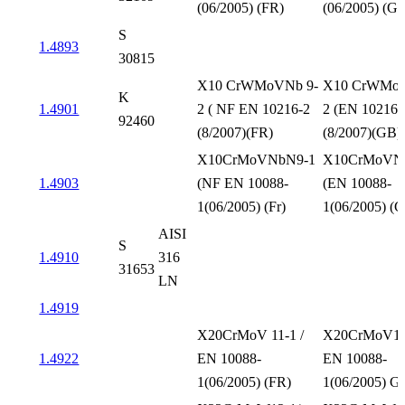
(06/2005) (FR)
(06/2005) (G
S
1.4893
30815
X10 CrWMoVNb 9-
X10 CrWMoV
K
1.4901
2 ( NF EN 10216-2
2 (EN 10216-
92460
(8/2007)(FR)
(8/2007)(GB)
X10CrMoVNbN9-1
X10CrMoVN
1.4903
(NF EN 10088-
(EN 10088-
1(06/2005) (Fr)
1(06/2005) (
AISI
S
1.4910
316
31653
LN
1.4919
X20CrMoV 11-1 /
X20CrMoV11-
1.4922
EN 10088-
EN 10088-
1(06/2005) (FR)
1(06/2005) G