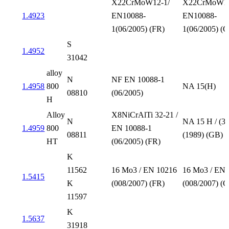
X22CrMoW12-1/
X22CrMoW12
1.4923
EN10088-
EN10088-
1(06/2005) (FR)
1(06/2005) (
S
1.4952
31042
alloy
N
NF EN 10088-1
1.4958
800
NA 15(H)
08810
(06/2005)
H
Alloy
X8NiCrAlTi 32-21 /
N
NA 15 H / (3
1.4959
800
EN 10088-1
08811
(1989) (GB)
HT
(06/2005) (FR)
K
11562
16 Mo3 / EN 10216
16 Mo3 / EN 
1.5415
K
(008/2007) (FR)
(008/2007) (
11597
K
1.5637
31918