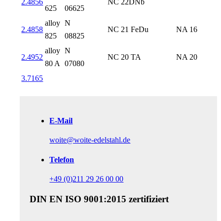
2.4856
NC 22DNb
625
06625
alloy
N
2.4858
NC 21 FeDu
NA 16
825
08825
alloy
N
2.4952
NC 20 TA
NA 20
80 A
07080
3.7165
E-Mail
woite@woite-edelstahl.de
Telefon
+49 (0)211 29 26 00 00
DIN EN ISO 9001:2015
zertifiziert