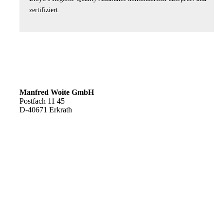
zertifiziert.
Manfred Woite GmbH
Postfach 11 45
D-40671 Erkrath
E-MAIL: woite@woite-edelstahl.de