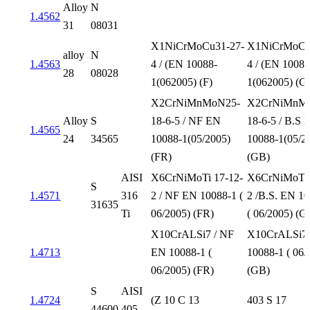
Alloy
N
1.4562
31
08031
X1NiCrMoCu31-27-
X1NiCrMoCu
alloy
N
1.4563
4 / (EN 10088-
4 / (EN 10088
28
08028
1(062005) (F)
1(062005) (G
X2CrNiMnMoN25-
X2CrNiMnM
Alloy
S
18-6-5 / NF EN
18-6-5 / B.S 
1.4565
24
34565
10088-1(05/2005)
10088-1(05/2
(FR)
(GB)
AISI
X6CrNiMoTi 17-12-
X6CrNiMoTi 
S
1.4571
316
2 / NF EN 10088-1 (
2 /B.S. EN 1
31635
Ti
06/2005) (FR)
( 06/2005) (G
X10CrALSi7 / NF
X10CrALSi7 
1.4713
EN 10088-1 (
10088-1 ( 06/
06/2005) (FR)
(GB)
S
AISI
1.4724
(Z 10 C 13
403 S 17
44600
405