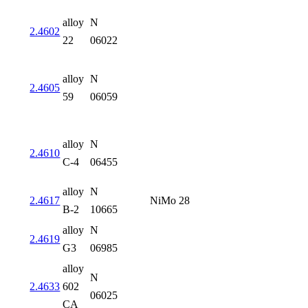
alloy
N
2.4602
22
06022
alloy
N
2.4605
59
06059
alloy
N
2.4610
C-4
06455
alloy
N
2.4617
NiMo 28
B-2
10665
alloy
N
2.4619
G3
06985
alloy
N
2.4633
602
06025
CA