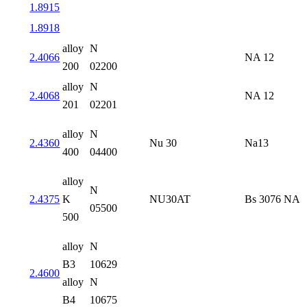
1.8915
1.8918
alloy
N
2.4066
NA 12
200
02200
alloy
N
2.4068
NA 12
201
02201
alloy
N
2.4360
Nu 30
Na13
400
04400
alloy
N
2.4375
K
NU30AT
Bs 3076 NA 
05500
500
alloy
N
B3
10629
2.4600
alloy
N
B4
10675