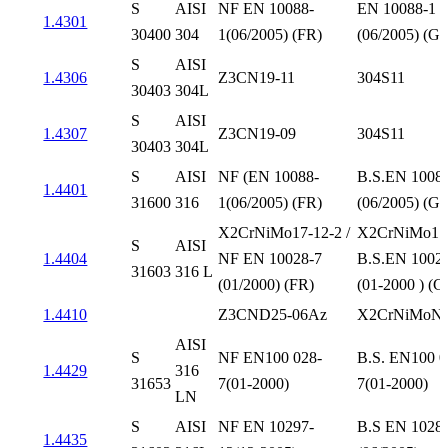
S
AISI
NF EN 10088-
EN 10088-1
1.4301
30400
304
1(06/2005) (FR)
(06/2005) (G
S
AISI
1.4306
Z3CN19-11
304S11
30403
304L
S
AISI
1.4307
Z3CN19-09
304S11
30403
304L
S
AISI
NF (EN 10088-
B.S.EN 1008
1.4401
31600
316
1(06/2005) (FR)
(06/2005) (G
X2CrNiMo17-12-2 /
X2CrNiMo17-
S
AISI
1.4404
NF EN 10028-7
B.S.EN 1002
31603
316 L
(01/2000) (FR)
(01-2000 ) (G
1.4410
Z3CND25-06Az
X2CrNiMoN2
AISI
S
NF EN100 028-
B.S. EN100 0
1.4429
316
31653
7(01-2000)
7(01-2000)
LN
S
AISI
NF EN 10297-
B.S EN 1028
1.4435