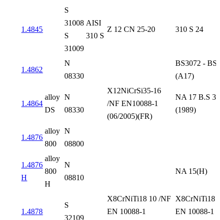
S
31008
AISI
1.4845
Z 12 CN 25-20
310 S 24
S
310 S
31009
N
BS3072 - BS
1.4862
08330
(A17)
X12NiCrSi35-16
alloy
N
NA 17 B.S 3
1.4864
/NF EN10088-1
DS
08330
(1989)
(06/2005)(FR)
alloy
N
1.4876
800
08800
alloy
1.4876
N
800
NA 15(H)
H
08810
H
X8CrNiTi18 10 /NF
X8CrNiTi18 
S
1.4878
EN 10088-1
EN 10088-1
32109