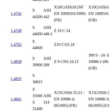
X10CrAlSi18 (NF
X10CrAlSi18
S
AISI
1.4742
EN 10095/03/1999)
EN 10095/03/
44200
442
(FR)
(GB)
S
AISI
1.4749
Z 10 C 24
44600
446-1
S
1.4762
Z10 CAS 24
44600
309 S - 24- E
S
AISI
1.4828
Z 9 CNS 24.13
10088-1 (06/
30900
309
(GB)
S
1.4835
30815
S
X15CrNiSi 25-21 /
X15CrNiSi 25
31000
AISI
1.4841
EN 10088-1(
EN 10088-1(
S
314
06/2005) (FR)
06/2005) (GB
31400