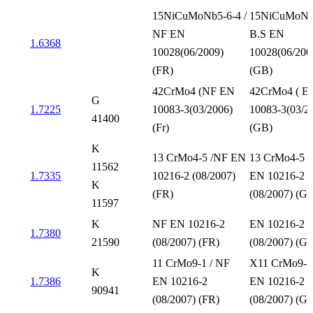
15NiCuMoNb5-6-4 /
15NiCuMoNb5
NF EN
B.S EN
1.6368
10028(06/2009)
10028(06/200
(FR)
(GB)
42CrMo4 (NF EN
42CrMo4 ( E
G
1.7225
10083-3(03/2006)
10083-3(03/2
41400
(Fr)
(GB)
K
13 CrMo4-5 /NF EN
13 CrMo4-5 /
11562
1.7335
10216-2 (08/2007)
EN 10216-2
K
(FR)
(08/2007) (G
11597
K
NF EN 10216-2
EN 10216-2
1.7380
21590
(08/2007) (FR)
(08/2007) (G
11 CrMo9-1 / NF
X11 CrMo9-1 
K
1.7386
EN 10216-2
EN 10216-2
90941
(08/2007) (FR)
(08/2007) (G